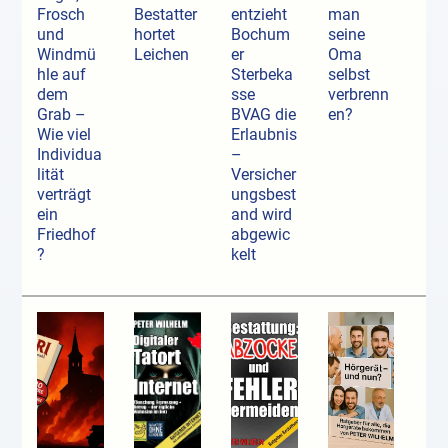
Frosch
Bestatter
entzieht
man
und
hortet
Bochum
seine
Windmü
Leichen
er
Oma
hle auf
Sterbeka
selbst
dem
sse
verbrenn
Grab –
BVAG die
en?
Wie viel
Erlaubnis
Individua
–
lität
Versicher
verträgt
ungsbest
ein
and wird
Friedhof
abgewic
?
kelt