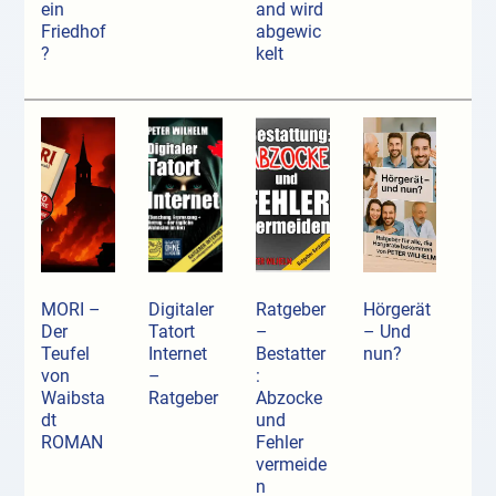
ein
and wird
Friedhof
abgewic
?
kelt
MORI –
Digitaler
Ratgeber
Hörgerät
Der
Tatort
–
– Und
Teufel
Internet
Bestatter
nun?
von
–
:
Waibsta
Ratgeber
Abzocke
dt
und
ROMAN
Fehler
vermeide
n