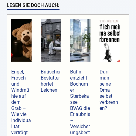
LESEN SIE DOCH AUCH:
Engel,
Britischer
Bafin
Darf
Frosch
Bestatter
entzieht
man
und
hortet
Bochum
seine
Windmü
Leichen
er
Oma
hle auf
Sterbeka
selbst
dem
sse
verbrenn
Grab –
BVAG die
en?
Wie viel
Erlaubnis
Individua
–
lität
Versicher
verträgt
ungsbest