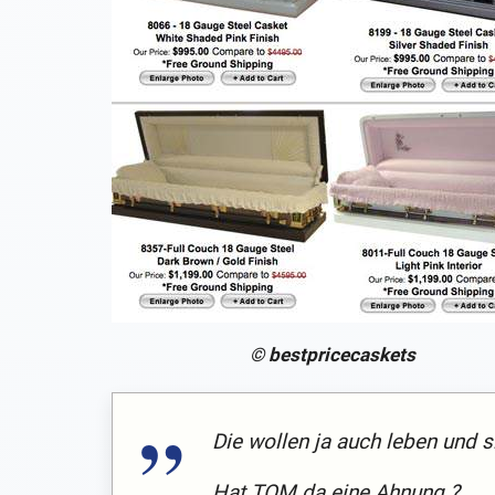
© bestpricecaskets
Die wollen ja auch leben und si
Hat TOM da eine Ahnung ?