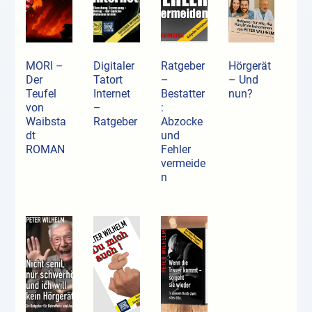
MORI –
Digitaler
Ratgeber
Hörgerät
Der
Tatort
–
– Und
Teufel
Internet
Bestatter
nun?
von
–
:
Waibsta
Ratgeber
Abzocke
dt
und
ROMAN
Fehler
vermeide
n