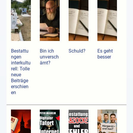
Bestattu
Bin ich
Schuld?
Es geht
ngen
unversch
besser
interkultu
ämt?
rell: Tolle
neue
Beiträge
erschien
en