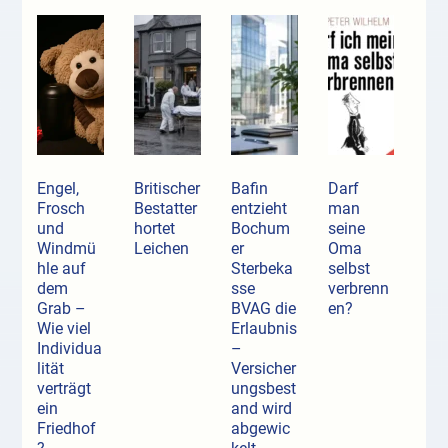
Engel,
Britischer
Bafin
Darf
Frosch
Bestatter
entzieht
man
und
hortet
Bochum
seine
Windmü
Leichen
er
Oma
hle auf
Sterbeka
selbst
dem
sse
verbrenn
Grab –
BVAG die
en?
Wie viel
Erlaubnis
Individua
–
lität
Versicher
verträgt
ungsbest
ein
and wird
Friedhof
abgewic