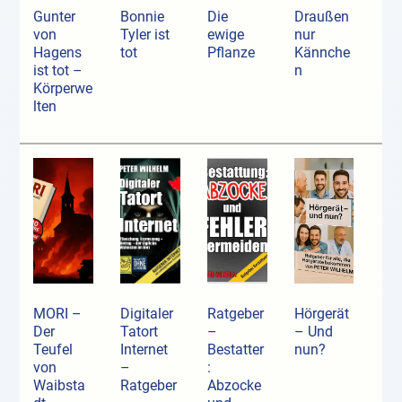
Gunter
Bonnie
Die
Draußen
von
Tyler ist
ewige
nur
Hagens
tot
Pflanze
Kännche
ist tot –
n
Körperwe
lten
MORI –
Digitaler
Ratgeber
Hörgerät
Der
Tatort
–
– Und
Teufel
Internet
Bestatter
nun?
von
–
:
Waibsta
Ratgeber
Abzocke