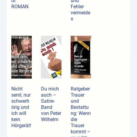
dt
und
ROMAN
Fehler
vermeide
n
Nicht
Du mich
Ratgeber
senil, nur
auch –
Trauer
schwerh
Satire-
und
örig und
Band
Bestattu
ich will
von Peter
ng: Wenn
kein
Wilhelm
die
Hörgerät!
Trauer
kommt –