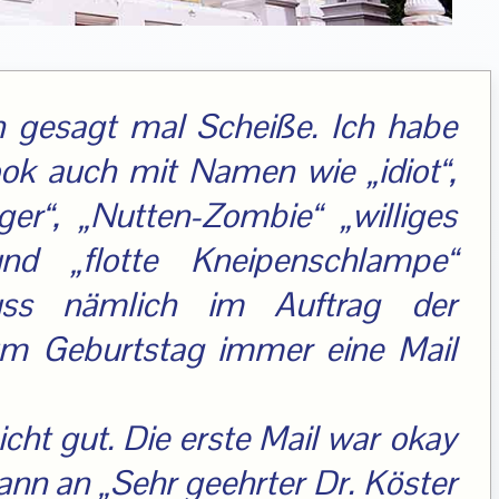
n gesagt mal Scheiße. Ich habe
look auch mit Namen wie „idiot“,
er“, „Nutten-Zombie“ „williges
nd „flotte Kneipenschlampe“
uss nämlich im Auftrag der
um Geburtstag immer eine Mail
cht gut. Die erste Mail war okay
dann an „Sehr geehrter Dr. Köster