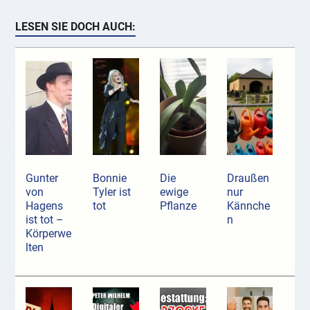
LESEN SIE DOCH AUCH:
Gunter
Bonnie
Die
Draußen
von
Tyler ist
ewige
nur
Hagens
tot
Pflanze
Kännche
ist tot –
n
Körperwe
lten