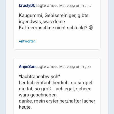
sagte am
krustyDC
22. Mai 2009 um 12:52
Kaugummi, Gebissreiniger, gibts
irgendwas, was deine
Kaffeemaschine nicht schluckt? 😀
Antworten
sagte am
AnjinSan
22. Mai 2009 um 13:41
*lachträneabwisch*
herrlich,einfach herrlich. so simpel
die tat, so groß …ach egal, scheee
wars geschrieben.
danke, mein erster herzhafter lacher
heute.