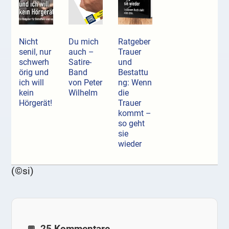
Nicht
Du mich
Ratgeber
senil, nur
auch –
Trauer
schwerh
Satire-
und
örig und
Band
Bestattu
ich will
von Peter
ng: Wenn
kein
Wilhelm
die
Hörgerät!
Trauer
kommt –
so geht
sie
wieder
(©si)
25 Kommentare