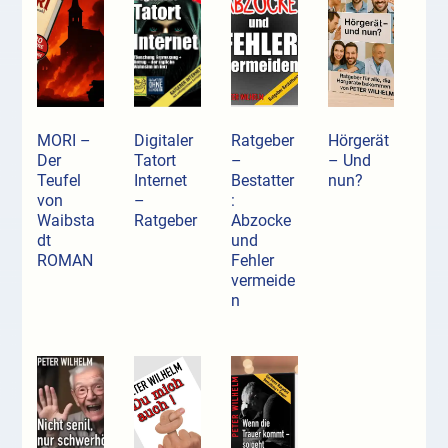
MORI –
Digitaler
Ratgeber
Hörgerät
Der
Tatort
–
– Und
Teufel
Internet
Bestatter
nun?
von
–
:
Waibsta
Ratgeber
Abzocke
dt
und
ROMAN
Fehler
vermeide
n