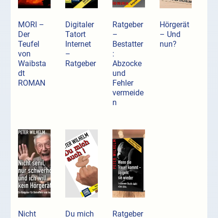
MORI –
Digitaler
Ratgeber
Hörgerät
Der
Tatort
–
– Und
Teufel
Internet
Bestatter
nun?
von
–
:
Waibsta
Ratgeber
Abzocke
dt
und
ROMAN
Fehler
vermeide
n
Nicht
Du mich
Ratgeber