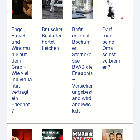
Engel,
Britischer
Bafin
Darf
Frosch
Bestatter
entzieht
man
und
hortet
Bochum
seine
Windmü
Leichen
er
Oma
hle auf
Sterbeka
selbst
dem
sse
verbrenn
Grab –
BVAG die
en?
Wie viel
Erlaubnis
Individua
–
lität
Versicher
verträgt
ungsbest
ein
and wird
Friedhof
abgewic
?
kelt