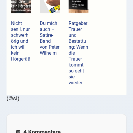
Nicht
Du mich
Ratgeber
senil, nur
auch –
Trauer
schwerh
Satire-
und
örig und
Band
Bestattu
ich will
von Peter
ng: Wenn
kein
Wilhelm
die
Hörgerät!
Trauer
kommt –
so geht
sie
wieder
(©si)
4 Kommentare