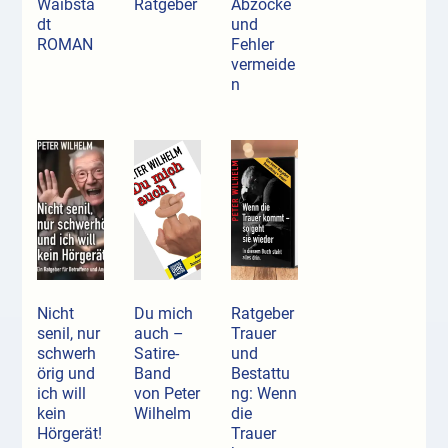
Waibsta
Ratgeber
Abzocke
dt
und
ROMAN
Fehler
vermeide
n
Nicht
Du mich
Ratgeber
senil, nur
auch –
Trauer
schwerh
Satire-
und
örig und
Band
Bestattu
ich will
von Peter
ng: Wenn
kein
Wilhelm
die
Hörgerät!
Trauer