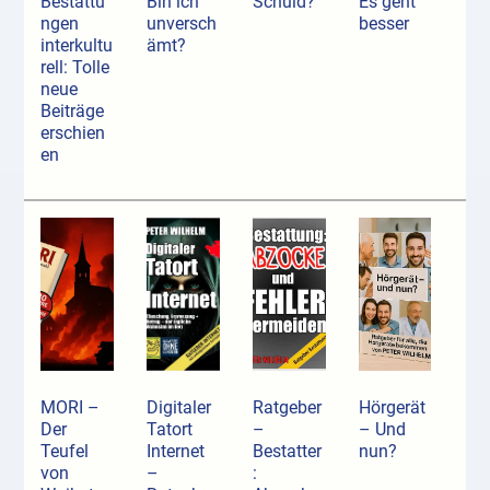
Bestattu
Bin ich
Schuld?
Es geht
ngen
unversch
besser
interkultu
ämt?
rell: Tolle
neue
Beiträge
erschien
en
MORI –
Digitaler
Ratgeber
Hörgerät
Der
Tatort
–
– Und
Teufel
Internet
Bestatter
nun?
von
–
: