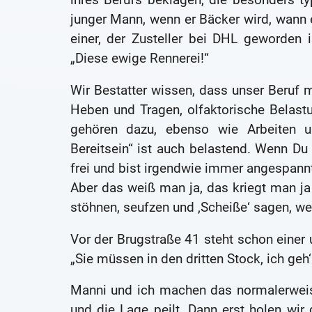
junger Mann, wenn er Bäcker wird, wann
einer, der Zusteller bei DHL geworden i
„Diese ewige Rennerei!“
Wir Bestatter wissen, dass unser Beruf m
Heben und Tragen, olfaktorische Belas
gehören dazu, ebenso wie Arbeiten un
Bereitsein“ ist auch belastend. Wenn D
frei und bist irgendwie immer angespann
Aber das weiß man ja, das kriegt man ja
stöhnen, seufzen und ‚Scheiße‘ sagen, wen
Vor der Brugstraße 41 steht schon einer u
„Sie müssen in den dritten Stock, ich geh‘
Manni und ich machen das normalerweis
und die Lage peilt. Dann erst holen wir