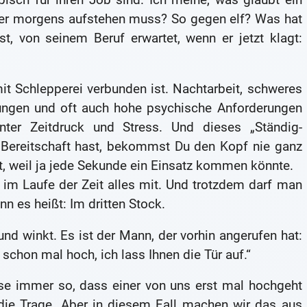
 er morgens aufstehen muss? So gegen elf? Was hat
st, von seinem Beruf erwartet, wenn er jetzt klagt:
it Schlepperei verbunden ist. Nachtarbeit, schweres
tungen und oft auch hohe psychische Anforderungen
ter Zeitdruck und Stress. Und dieses „Ständig-
u Bereitschaft hast, bekommst Du den Kopf nie ganz
t, weil ja jede Sekunde ein Einsatz kommen könnte.
 im Laufe der Zeit alles mit. Und trotzdem darf man
n es heißt: Im dritten Stock.
nd winkt. Es ist der Mann, der vorhin angerufen hat:
 schon mal hoch, ich lass Ihnen die Tür auf.“
e immer so, dass einer von uns erst mal hochgeht
 die Trage. Aber in diesem Fall machen wir das aus