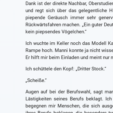
Dank ist der direkte Nachbar, Oberstudi
und regt sich über das gelegentliche H
piepende Geräusch immer sehr generv
Rückwärtsfahren machen. „Ein guter Deuts
kein piepsendes Vögelchen.“
Ich wuchte im Keller noch das Modell K
Rampe hoch. Manni konnte ja nicht wiss
Er hilft mir beim Einladen und meint nur mi
Ich schüttele den Kopf: „Dritter Stock.“
„Scheiße.“
Augen auf bei der Berufswahl, sagt man
Lästigkeiten seines Berufs beklagt. I
begegnen mir Menschen, die sich ausge
ihres Berufs beklagen, die besonders ty