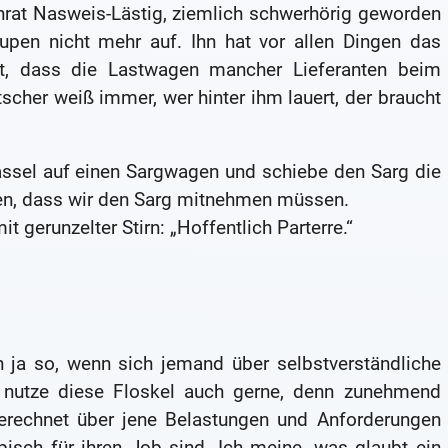
enrat Nasweis-Lästig, ziemlich schwerhörig geworden
upen nicht mehr auf. Ihn hat vor allen Dingen das
t, dass die Lastwagen mancher Lieferanten beim
cher weiß immer, wer hinter ihm lauert, der braucht
assel auf einen Sargwagen und schiebe den Sarg die
en, dass wir den Sarg mitnehmen müssen.
t gerunzelter Stirn: „Hoffentlich Parterre.“
 ja so, wenn sich jemand über selbstverständliche
ch nutze diese Floskel auch gerne, denn zunehmend
rechnet über jene Belastungen und Anforderungen
pisch für ihren Job sind. Ich meine, was glaubt ein