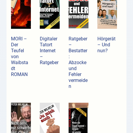
MORI –
Digitaler
Ratgeber
Hörgerät
Der
Tatort
–
– Und
Teufel
Internet
Bestatter
nun?
von
–
:
Waibsta
Ratgeber
Abzocke
dt
und
ROMAN
Fehler
vermeide
n