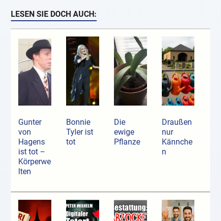
LESEN SIE DOCH AUCH:
Gunter
Bonnie
Die
Draußen
von
Tyler ist
ewige
nur
Hagens
tot
Pflanze
Kännche
ist tot –
n
Körperwe
lten