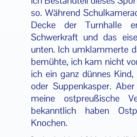
ich Bestandteil dieses Spor
so. Während Schulkamerad
Decke der Turnhalle em
Schwerkraft und das eis
unten. Ich umklammerte da
bemühte, ich kam nicht v
ich ein ganz dünnes Kind
oder Suppenkasper. Aber
meine ostpreußische Ve
bekanntlich haben Ost
Knochen.