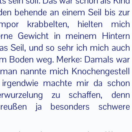
ts sein soll. Das war schon als Kind
en behende an einem Seil bis zur
por krabbelten, hielten mich
erne Gewicht in meinem Hintern
s Seil, und so sehr ich mich auch
om Boden weg. Merke: Damals war
, man nannte mich Knochengestell
 irgendwie machte mir da schon
rwurzelung zu schaffen, denn
preußen ja besonders schwere