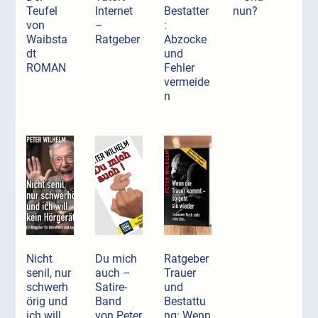
Teufel
Internet
Bestatter
nun?
von
–
:
Waibsta
Ratgeber
Abzocke
dt
und
ROMAN
Fehler
vermeide
n
Nicht
Du mich
Ratgeber
senil, nur
auch –
Trauer
schwerh
Satire-
und
örig und
Band
Bestattu
ich will
von Peter
ng: Wenn