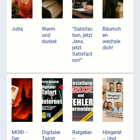
Jutta
Warm
“Satisfac
Bäumch
und
tion, jetzt
en
dunkel
Jens,
wechsle
jetzt
dich!
Satisfact
ion!”
MORI –
Digitaler
Ratgeber
Hörgerät
Der
Tatort
–
– Und