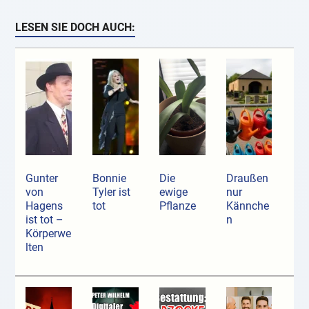
LESEN SIE DOCH AUCH:
Gunter
Bonnie
Die
Draußen
von
Tyler ist
ewige
nur
Hagens
tot
Pflanze
Kännche
ist tot –
n
Körperwe
lten