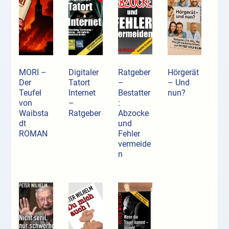
MORI –
Digitaler
Ratgeber
Hörgerät
Der
Tatort
–
– Und
Teufel
Internet
Bestatter
nun?
von
–
:
Waibsta
Ratgeber
Abzocke
dt
und
ROMAN
Fehler
vermeide
n