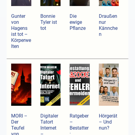
Gunter
Bonnie
Die
Draußen
von
Tyler ist
ewige
nur
Hagens
tot
Pflanze
Kännche
ist tot –
n
Körperwe
lten
MORI –
Digitaler
Ratgeber
Hörgerät
Der
Tatort
–
– Und
Teufel
Internet
Bestatter
nun?
von
–
: