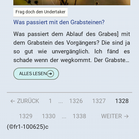
Frag doch den Undertaker
Was passiert mit den Grabsteinen?
Was passiert dem Ablauf des Grabes] mit
dem Grabstein des Vorgängers? Die sind ja
so gut wie unvergänglich. Ich fänd es
schade wenn der wegkommt. Der Grabstein
ist Eigentum des
ALLES LESEN
➔
← ZURÜCK
1
...
1326
1327
1328
1329
1330
...
1338
WEITER →
(©fr1-100625)c