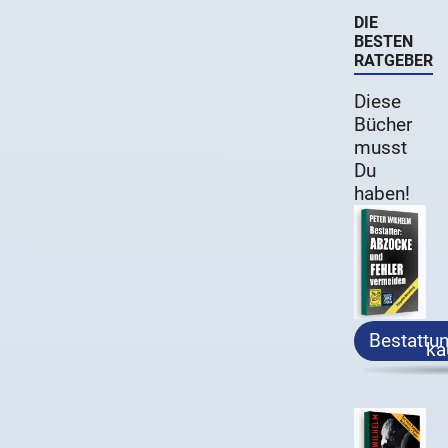
DIE
BESTEN
RATGEBER
Diese
Bücher
musst
Du
haben!
Bestattu
ka