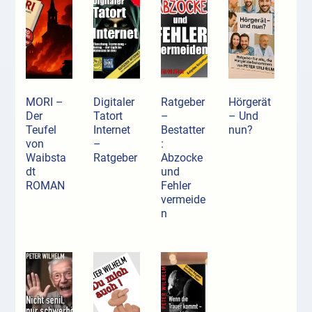
MORI –
Digitaler
Ratgeber
Hörgerät
Der
Tatort
–
– Und
Teufel
Internet
Bestatter
nun?
von
–
:
Waibsta
Ratgeber
Abzocke
dt
und
ROMAN
Fehler
vermeide
n