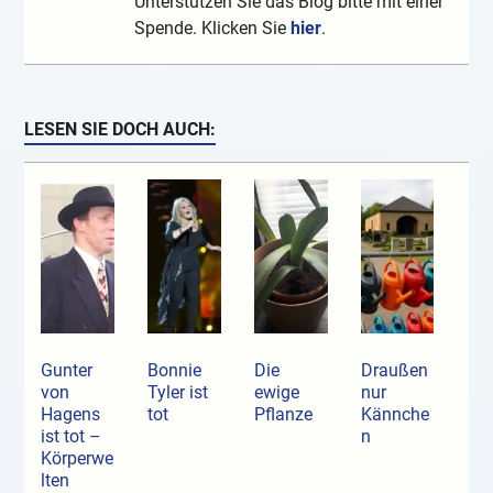
Unterstützen Sie das Blog bitte mit einer
Spende. Klicken Sie
hier
.
LESEN SIE DOCH AUCH:
Gunter
Bonnie
Die
Draußen
von
Tyler ist
ewige
nur
Hagens
tot
Pflanze
Kännche
ist tot –
n
Körperwe
lten