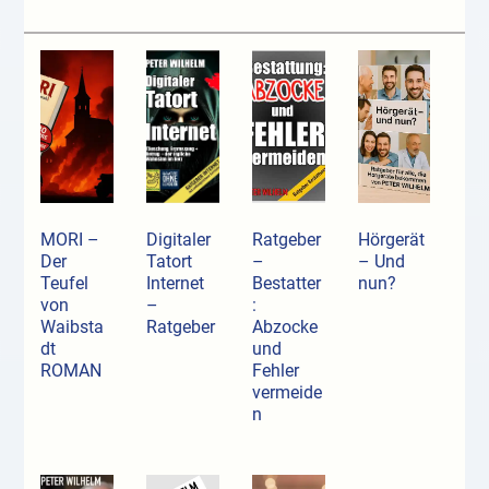
MORI –
Digitaler
Ratgeber
Hörgerät
Der
Tatort
–
– Und
Teufel
Internet
Bestatter
nun?
von
–
:
Waibsta
Ratgeber
Abzocke
dt
und
ROMAN
Fehler
vermeide
n