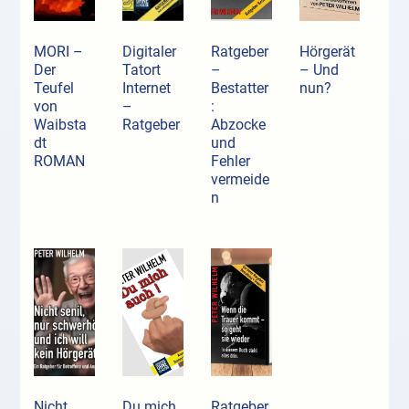
MORI –
Digitaler
Ratgeber
Hörgerät
Der
Tatort
–
– Und
Teufel
Internet
Bestatter
nun?
von
–
:
Waibsta
Ratgeber
Abzocke
dt
und
ROMAN
Fehler
vermeide
n
Nicht
Du mich
Ratgeber