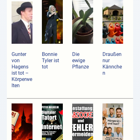
Gunter
Bonnie
Die
Draußen
von
Tyler ist
ewige
nur
Hagens
tot
Pflanze
Kännche
ist tot –
n
Körperwe
lten