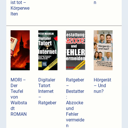
ist tot –
n
Körperwe
lten
MORI –
Digitaler
Ratgeber
Hörgerät
Der
Tatort
–
– Und
Teufel
Internet
Bestatter
nun?
von
–
:
Waibsta
Ratgeber
Abzocke
dt
und
ROMAN
Fehler
vermeide
n