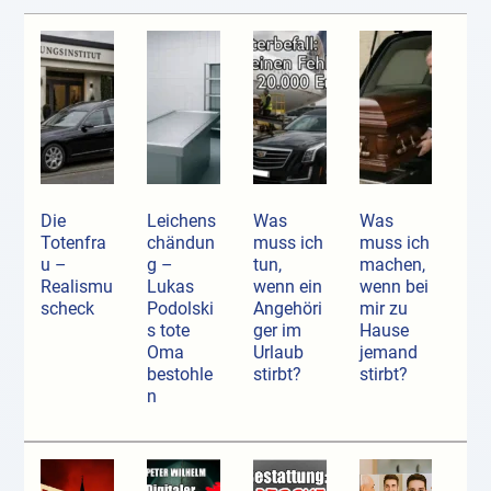
Die
Leichens
Was
Was
Totenfra
chändun
muss ich
muss ich
u –
g –
tun,
machen,
Realismu
Lukas
wenn ein
wenn bei
scheck
Podolski
Angehöri
mir zu
s tote
ger im
Hause
Oma
Urlaub
jemand
bestohle
stirbt?
stirbt?
n