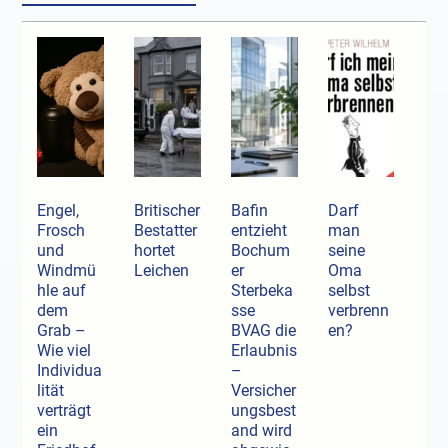
Engel,
Britischer
Bafin
Darf
Frosch
Bestatter
entzieht
man
und
hortet
Bochum
seine
Windmü
Leichen
er
Oma
hle auf
Sterbeka
selbst
dem
sse
verbrenn
Grab –
BVAG die
en?
Wie viel
Erlaubnis
Individua
–
lität
Versicher
verträgt
ungsbest
ein
and wird