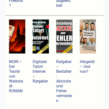
Friedhof
abgewic
?
kelt
MORI –
Digitaler
Ratgeber
Hörgerät
Der
Tatort
–
– Und
Teufel
Internet
Bestatter
nun?
von
–
:
Waibsta
Ratgeber
Abzocke
dt
und
ROMAN
Fehler
vermeide
n