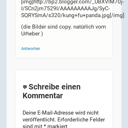
[img]http://bp2.blogger.com/_UBXVlM70j-
I/SCn2jm7529I/AAAAAAAAAJg/SyC-
SQRYSmA/s320/kung+fu+panda.jpg[/img]
(die Bilder sind copy. natürlich vom
Urheber )
Antworten
Schreibe einen
Kommentar
Deine E-Mail-Adresse wird nicht
veröffentlicht.
Erforderliche Felder
sind mit
*
markiert