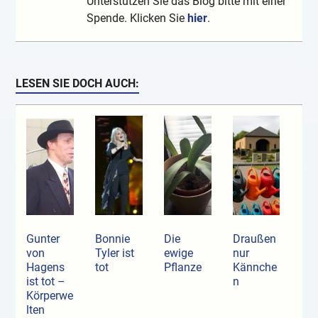
Unterstützen Sie das Blog bitte mit einer
Spende. Klicken Sie
hier
.
LESEN SIE DOCH AUCH:
Gunter
Bonnie
Die
Draußen
von
Tyler ist
ewige
nur
Hagens
tot
Pflanze
Kännche
ist tot –
n
Körperwe
lten