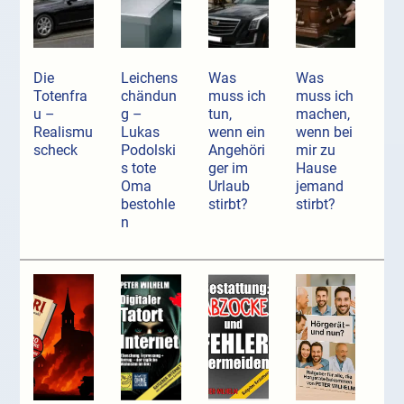
Die
Leichens
Was
Was
Totenfra
chändun
muss ich
muss ich
u –
g –
tun,
machen,
Realismu
Lukas
wenn ein
wenn bei
scheck
Podolski
Angehöri
mir zu
s tote
ger im
Hause
Oma
Urlaub
jemand
bestohle
stirbt?
stirbt?
n