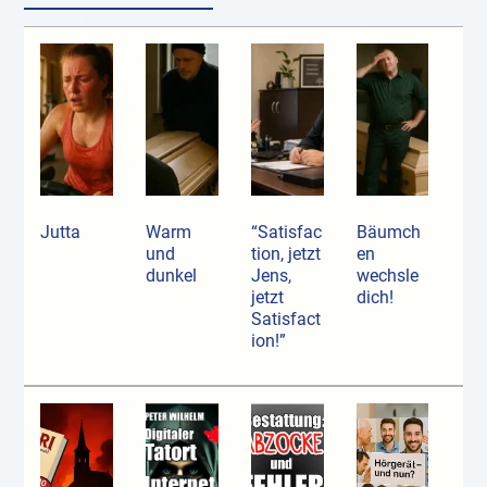
Jutta
Warm
“Satisfac
Bäumch
und
tion, jetzt
en
dunkel
Jens,
wechsle
jetzt
dich!
Satisfact
ion!”