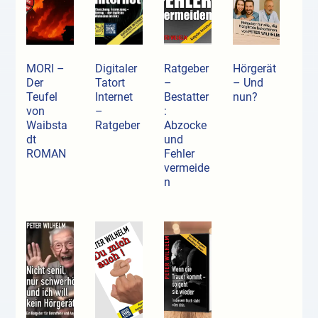
MORI –
Digitaler
Ratgeber
Hörgerät
Der
Tatort
–
– Und
Teufel
Internet
Bestatter
nun?
von
–
:
Waibsta
Ratgeber
Abzocke
dt
und
ROMAN
Fehler
vermeide
n