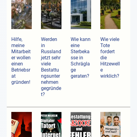
Hilfe,
Werden
Wie kann
Wie viele
meine
in
eine
Tote
Mitarbeit
Russland
Sterbeka
fordert
er wollen
jetzt sehr
sse in
die
einen
viele
Schrägla
Hitzewell
Betriebsr
Bestattu
ge
e
at
ngsunter
geraten?
wirklich?
gründen!
nehmen
gegründe
t?