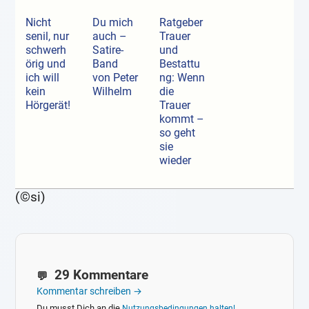
Nicht
Du mich
Ratgeber
senil, nur
auch –
Trauer
schwerh
Satire-
und
örig und
Band
Bestattu
ich will
von Peter
ng: Wenn
kein
Wilhelm
die
Hörgerät!
Trauer
kommt –
so geht
sie
wieder
(©si)
29 Kommentare
Kommentar schreiben →
Du musst Dich an die
Nutzungsbedingungen halten!