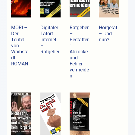
MORI –
Digitaler
Ratgeber
Hörgerät
Der
Tatort
–
– Und
Teufel
Internet
Bestatter
nun?
von
–
:
Waibsta
Ratgeber
Abzocke
dt
und
ROMAN
Fehler
vermeide
n