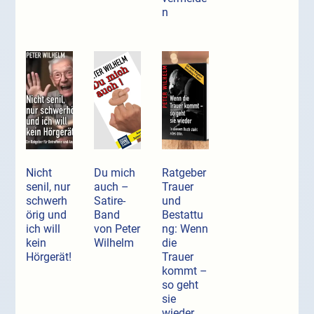
n
Nicht
Du mich
Ratgeber
senil, nur
auch –
Trauer
schwerh
Satire-
und
örig und
Band
Bestattu
ich will
von Peter
ng: Wenn
kein
Wilhelm
die
Hörgerät!
Trauer
kommt –
so geht
sie
wieder