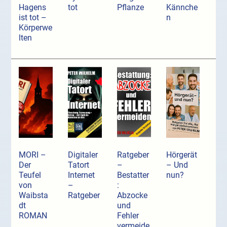
Hagens
tot
Pflanze
Kännche
ist tot –
n
Körperwe
lten
MORI –
Digitaler
Ratgeber
Hörgerät
Der
Tatort
–
– Und
Teufel
Internet
Bestatter
nun?
von
–
:
Waibsta
Ratgeber
Abzocke
dt
und
ROMAN
Fehler
vermeide