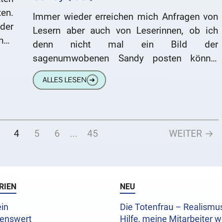
en.
Immer wieder erreichen mich Anfragen von
der
Lesern aber auch von Leserinnen, ob ich
ndy
denn nicht mal ein Bild der
sagenumwobenen Sandy posten könne.
Nein, kann ich nicht. Sandy hat nach
ALLES LESEN
➔
4
5
6
...
45
WEITER →
RIEN
NEU
in
Die Totenfrau – Realism
enswert
Hilfe, meine Mitarbeiter w