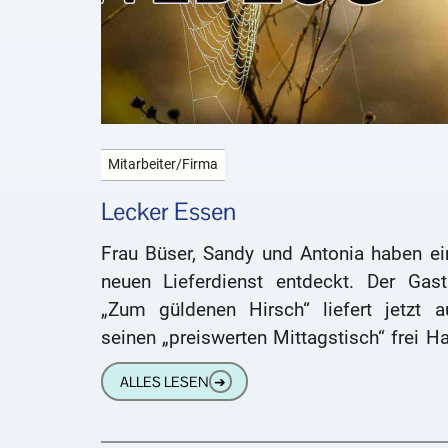
Mitarbeiter/Firma
Lecker Essen
Frau Büser, Sandy und Antonia haben ei
neuen Lieferdienst entdeckt. Der Gast
„Zum güldenen Hirsch“ liefert jetzt a
seinen „preiswerten Mittagstisch“ frei H
Etwa eine gute Stunde höre ich, wie
ALLES LESEN
➔