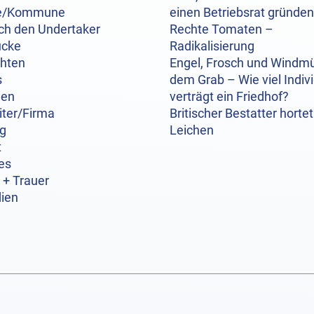
e/Kommune
einen Betriebsrat gründen
ch den Undertaker
Rechte Tomaten –
ücke
Radikalisierung
chten
Engel, Frosch und Windmü
s
dem Grab – Wie viel Indivi
hen
verträgt ein Friedhof?
iter/Firma
Britischer Bestatter hortet
og
Leichen
t
es
 + Trauer
ien