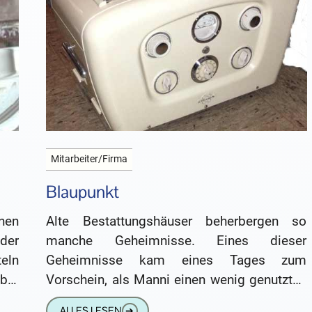
Mitarbeiter/Firma
Blaupunkt
inen
Alte Bestattungshäuser beherbergen so
der
manche Geheimnisse. Eines dieser
eln
Geheimnisse kam eines Tages zum
ber
Vorschein, als Manni einen wenig genutzten
Keller ausräumte, damit Carlos Gastropoda
ALLES LESEN
➔