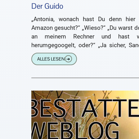
Der Guido
„Antonia, wonach hast Du denn hier 
Amazon gesucht?“ „Wieso?“ „Du warst d
an meinem Rechner und hast 
herumgegoogelt, oder?“ „Ja sicher, Sand
„Und was ist das was Du
ALLES LESEN
➔