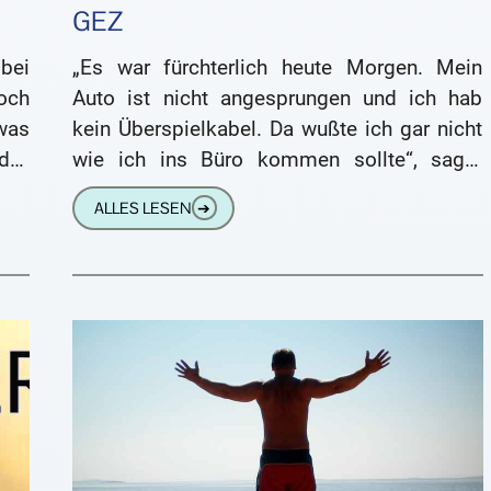
GEZ
bei
„Es war fürchterlich heute Morgen. Mein
och
Auto ist nicht angesprungen und ich hab
was
kein Überspielkabel. Da wußte ich gar nicht
y.“
wie ich ins Büro kommen sollte“, sagte
Antonia eines Morgens
ALLES LESEN
➔