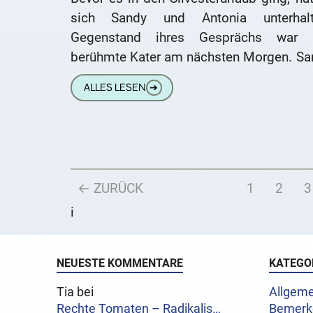
sich Sandy und Antonia unterhalt
Gegenstand ihres Gesprächs war 
berühmte Kater am nächsten Morgen. Sa
winkte ab: „Ist doch kein Problem, da
ALLES LESEN
➔
← ZURÜCK
1
2
3
i
NEUESTE KOMMENTARE
KATEGO
Tia bei
Allgeme
Rechte Tomaten – Radikalis…
Bemerk