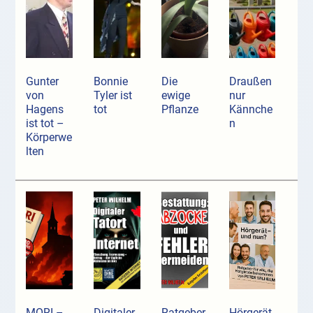
Gunter
Bonnie
Die
Draußen
von
Tyler ist
ewige
nur
Hagens
tot
Pflanze
Kännche
ist tot –
n
Körperwe
lten
MORI –
Digitaler
Ratgeber
Hörgerät