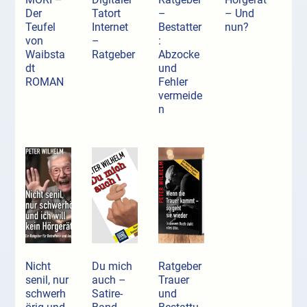
Der
Tatort
–
– Und
Teufel
Internet
Bestatter
nun?
von
–
:
Waibsta
Ratgeber
Abzocke
dt
und
ROMAN
Fehler
vermeide
n
Nicht
Du mich
Ratgeber
senil, nur
auch –
Trauer
schwerh
Satire-
und