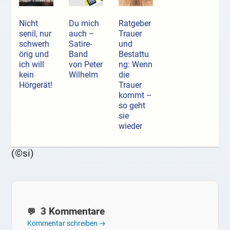
Nicht
Du mich
Ratgeber
senil, nur
auch –
Trauer
schwerh
Satire-
und
örig und
Band
Bestattu
ich will
von Peter
ng: Wenn
kein
Wilhelm
die
Hörgerät!
Trauer
kommt –
so geht
sie
wieder
(©si)
3 Kommentare
Kommentar schreiben →