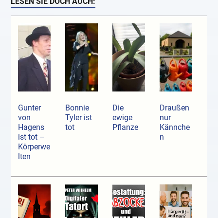
LESEN SIE DOCH AUCH:
Gunter
Bonnie
Die
Draußen
von
Tyler ist
ewige
nur
Hagens
tot
Pflanze
Kännche
ist tot –
n
Körperwe
lten