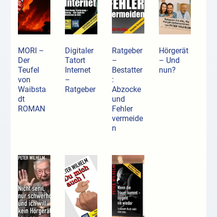
MORI –
Digitaler
Ratgeber
Hörgerät
Der
Tatort
–
– Und
Teufel
Internet
Bestatter
nun?
von
–
:
Waibsta
Ratgeber
Abzocke
dt
und
ROMAN
Fehler
vermeide
n