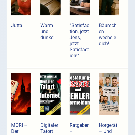
Jutta
Warm
“Satisfac
Bäumch
und
tion, jetzt
en
dunkel
Jens,
wechsle
jetzt
dich!
Satisfact
ion!”
MORI –
Digitaler
Ratgeber
Hörgerät
Der
Tatort
–
– Und