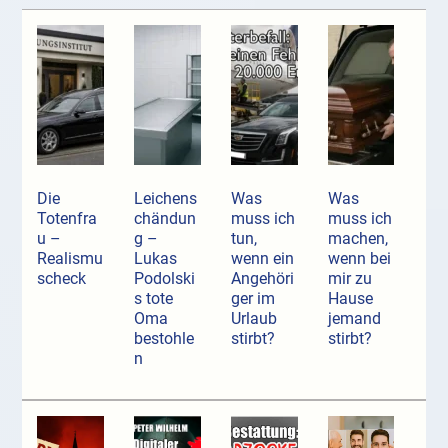
Die
Leichens
Was
Was
Totenfra
chändun
muss ich
muss ich
u –
g –
tun,
machen,
Realismu
Lukas
wenn ein
wenn bei
scheck
Podolski
Angehöri
mir zu
s tote
ger im
Hause
Oma
Urlaub
jemand
bestohle
stirbt?
stirbt?
n