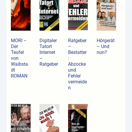
MORI –
Digitaler
Ratgeber
Hörgerät
Der
Tatort
–
– Und
Teufel
Internet
Bestatter
nun?
von
–
:
Waibsta
Ratgeber
Abzocke
dt
und
ROMAN
Fehler
vermeide
n