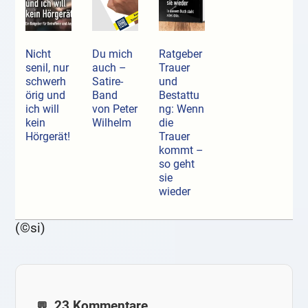
Nicht
Du mich
Ratgeber
senil, nur
auch –
Trauer
schwerh
Satire-
und
örig und
Band
Bestattu
ich will
von Peter
ng: Wenn
kein
Wilhelm
die
Hörgerät!
Trauer
kommt –
so geht
sie
wieder
(©si)
23 Kommentare