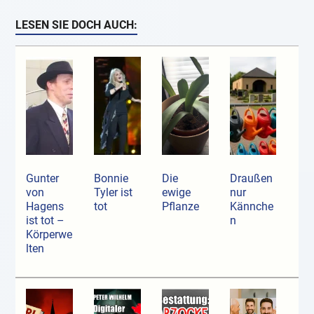
LESEN SIE DOCH AUCH:
Gunter
Bonnie
Die
Draußen
von
Tyler ist
ewige
nur
Hagens
tot
Pflanze
Kännche
ist tot –
n
Körperwe
lten