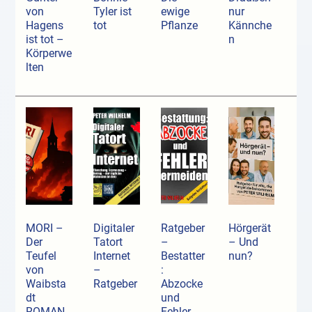
von
Tyler ist
ewige
nur
Hagens
tot
Pflanze
Kännche
ist tot –
n
Körperwe
lten
MORI –
Digitaler
Ratgeber
Hörgerät
Der
Tatort
–
– Und
Teufel
Internet
Bestatter
nun?
von
–
:
Waibsta
Ratgeber
Abzocke
dt
und
ROMAN
Fehler