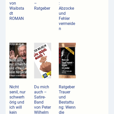
von
–
:
Waibsta
Ratgeber
Abzocke
dt
und
ROMAN
Fehler
vermeide
n
Nicht
Du mich
Ratgeber
senil, nur
auch –
Trauer
schwerh
Satire-
und
örig und
Band
Bestattu
ich will
von Peter
ng: Wenn
kein
Wilhelm
die