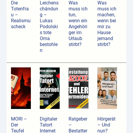
Die
Leichens
Was
Was
Totenfra
chändun
muss ich
muss ich
u –
g –
tun,
machen,
Realismu
Lukas
wenn ein
wenn bei
scheck
Podolski
Angehöri
mir zu
s tote
ger im
Hause
Oma
Urlaub
jemand
bestohle
stirbt?
stirbt?
n
MORI –
Digitaler
Ratgeber
Hörgerät
Der
Tatort
–
– Und
Teufel
Internet
Bestatter
nun?