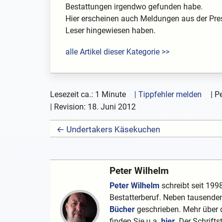
Bestattungen irgendwo gefunden habe.
Hier erscheinen auch Meldungen aus der Pre
Leser hingewiesen haben.
alle Artikel dieser Kategorie >>
Lesezeit ca.: 1 Minute
| Tippfehler melden
|
Pe
| Revision:
18. Juni 2012
← Undertakers Käsekuchen
Peter Wilhelm
Peter Wilhelm
schreibt seit 1998
Bestatterberuf. Neben tausenden
Bücher
geschrieben. Mehr über d
finden Sie u.a.
hier
. Der Schrifts