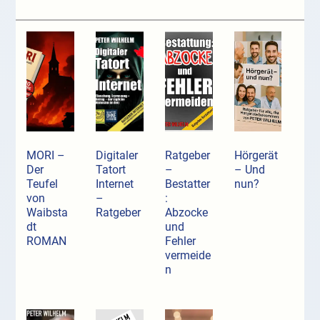
MORI –
Digitaler
Ratgeber
Hörgerät
Der
Tatort
–
– Und
Teufel
Internet
Bestatter
nun?
von
–
:
Waibsta
Ratgeber
Abzocke
dt
und
ROMAN
Fehler
vermeide
n