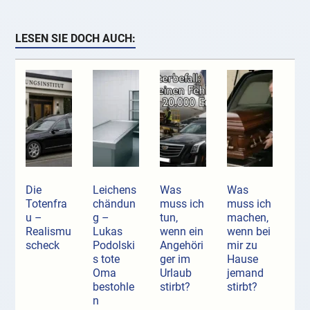
LESEN SIE DOCH AUCH:
Die
Leichens
Was
Was
Totenfra
chändun
muss ich
muss ich
u –
g –
tun,
machen,
Realismu
Lukas
wenn ein
wenn bei
scheck
Podolski
Angehöri
mir zu
s tote
ger im
Hause
Oma
Urlaub
jemand
bestohle
stirbt?
stirbt?
n