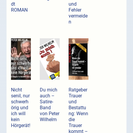
dt
und
ROMAN
Fehler
vermeide
n
Nicht
Du mich
Ratgeber
senil, nur
auch –
Trauer
schwerh
Satire-
und
örig und
Band
Bestattu
ich will
von Peter
ng: Wenn
kein
Wilhelm
die
Hörgerät!
Trauer
kommt –