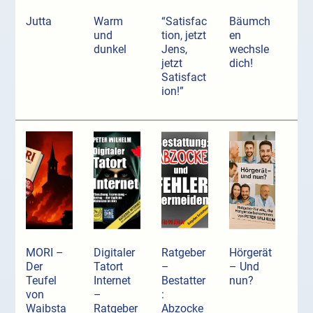
Jutta
Warm
“Satisfac
Bäumch
und
tion, jetzt
en
dunkel
Jens,
wechsle
jetzt
dich!
Satisfact
ion!”
MORI –
Digitaler
Ratgeber
Hörgerät
Der
Tatort
–
– Und
Teufel
Internet
Bestatter
nun?
von
–
:
Waibsta
Ratgeber
Abzocke