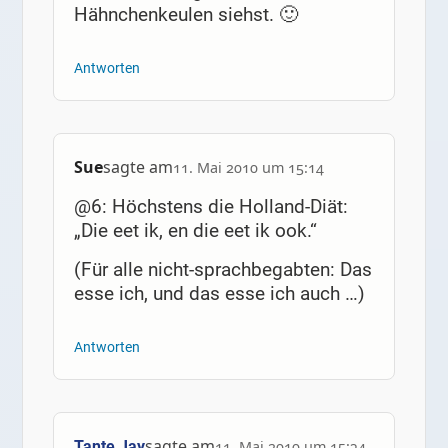
Hähnchenkeulen siehst. 🙂
Antworten
Sue
sagte am
11. Mai 2010 um 15:14
@6: Höchstens die Holland-Diät:
„Die eet ik, en die eet ik ook.“
(Für alle nicht-sprachbegabten: Das
esse ich, und das esse ich auch …)
Antworten
sagte am
Tante Jay
11. Mai 2010 um 15:34