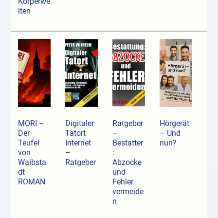
Körperwe
lten
MORI –
Digitaler
Ratgeber
Hörgerät
Der
Tatort
–
– Und
Teufel
Internet
Bestatter
nun?
von
–
:
Waibsta
Ratgeber
Abzocke
dt
und
ROMAN
Fehler
vermeide
n