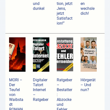
und
tion, jetzt
en
dunkel
Jens,
wechsle
jetzt
dich!
Satisfact
ion!”
MORI –
Digitaler
Ratgeber
Hörgerät
Der
Tatort
–
– Und
Teufel
Internet
Bestatter
nun?
von
–
:
Waibsta
Ratgeber
Abzocke
dt
und
ROMAN
Fehler