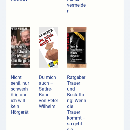
vermeide
n
Nicht
Du mich
Ratgeber
senil, nur
auch –
Trauer
schwerh
Satire-
und
örig und
Band
Bestattu
ich will
von Peter
ng: Wenn
kein
Wilhelm
die
Hörgerät!
Trauer
kommt –
so geht
sie