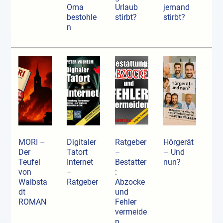
Oma
Urlaub
jemand
bestohle
stirbt?
stirbt?
n
MORI –
Digitaler
Ratgeber
Hörgerät
Der
Tatort
–
– Und
Teufel
Internet
Bestatter
nun?
von
–
:
Waibsta
Ratgeber
Abzocke
dt
und
ROMAN
Fehler
vermeide
n