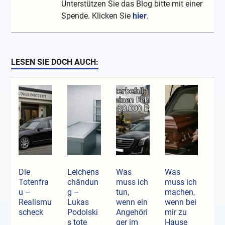
Unterstützen Sie das Blog bitte mit einer
Spende. Klicken Sie
hier
.
LESEN SIE DOCH AUCH:
Die
Leichens
Was
Was
Totenfra
chändun
muss ich
muss ich
u –
g –
tun,
machen,
Realismu
Lukas
wenn ein
wenn bei
scheck
Podolski
Angehöri
mir zu
s tote
ger im
Hause