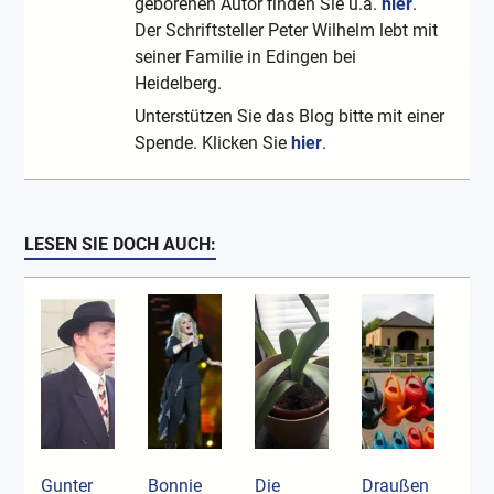
geborenen Autor finden Sie u.a.
hier
.
Der Schriftsteller Peter Wilhelm lebt mit
seiner Familie in Edingen bei
Heidelberg.
Unterstützen Sie das Blog bitte mit einer
Spende. Klicken Sie
hier
.
LESEN SIE DOCH AUCH:
Gunter
Bonnie
Die
Draußen