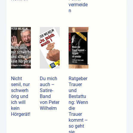
vermeide
n
Nicht
Du mich
Ratgeber
senil, nur
auch –
Trauer
schwerh
Satire-
und
örig und
Band
Bestattu
ich will
von Peter
ng: Wenn
kein
Wilhelm
die
Hörgerät!
Trauer
kommt –
so geht
sie