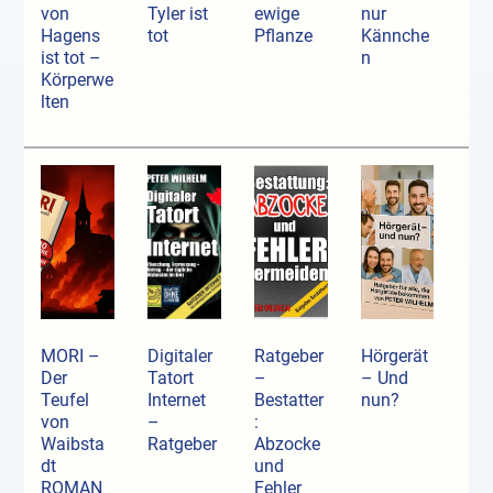
von
Tyler ist
ewige
nur
Hagens
tot
Pflanze
Kännche
ist tot –
n
Körperwe
lten
MORI –
Digitaler
Ratgeber
Hörgerät
Der
Tatort
–
– Und
Teufel
Internet
Bestatter
nun?
von
–
:
Waibsta
Ratgeber
Abzocke
dt
und
ROMAN
Fehler