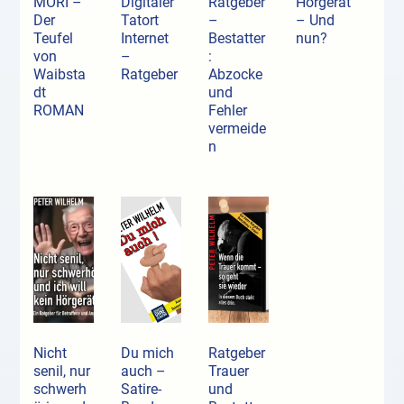
MORI –
Digitaler
Ratgeber
Hörgerät
Der
Tatort
–
– Und
Teufel
Internet
Bestatter
nun?
von
–
:
Waibsta
Ratgeber
Abzocke
dt
und
ROMAN
Fehler
vermeide
n
Nicht
Du mich
Ratgeber
senil, nur
auch –
Trauer
schwerh
Satire-
und