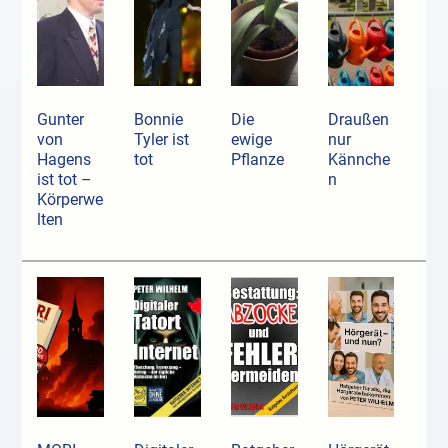
Gunter
Bonnie
Die
Draußen
von
Tyler ist
ewige
nur
Hagens
tot
Pflanze
Kännche
ist tot –
n
Körperwe
lten