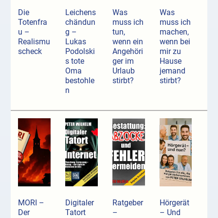
Die
Leichens
Was
Was
Totenfra
chändun
muss ich
muss ich
u –
g –
tun,
machen,
Realismu
Lukas
wenn ein
wenn bei
scheck
Podolski
Angehöri
mir zu
s tote
ger im
Hause
Oma
Urlaub
jemand
bestohle
stirbt?
stirbt?
n
MORI –
Digitaler
Ratgeber
Hörgerät
Der
Tatort
–
– Und