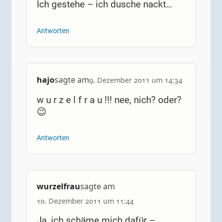
Ich gestehe – ich dusche nackt…
Antworten
hajo
sagte am
9. Dezember 2011 um 14:34
w u r z e l f r a u !!! nee, nich? oder?
😉
Antworten
wurzelfrau
sagte am
10. Dezember 2011 um 11:44
Ja, ich schäme mich dafür –