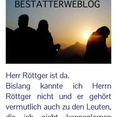
Herr Röttger ist da.
Bislang kannte ich Herrn
Röttger nicht und er gehört
vermutlich auch zu den Leuten,