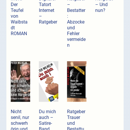
Der
Tatort
–
– Und
Teufel
Internet
Bestatter
nun?
von
–
:
Waibsta
Ratgeber
Abzocke
dt
und
ROMAN
Fehler
vermeide
n
Nicht
Du mich
Ratgeber
senil, nur
auch –
Trauer
schwerh
Satire-
und
örig und
Band
Bestattu