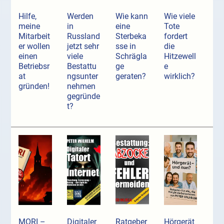
Hilfe,
Werden
Wie kann
Wie viele
meine
in
eine
Tote
Mitarbeit
Russland
Sterbeka
fordert
er wollen
jetzt sehr
sse in
die
einen
viele
Schrägla
Hitzewell
Betriebsr
Bestattu
ge
e
at
ngsunter
geraten?
wirklich?
gründen!
nehmen
gegründe
t?
MORI –
Digitaler
Ratgeber
Hörgerät