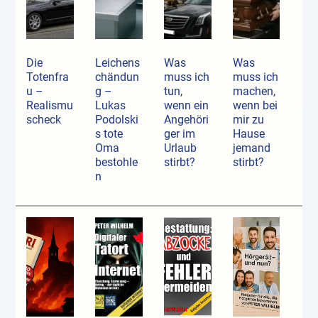
Die
Leichens
Was
Was
Totenfra
chändun
muss ich
muss ich
u –
g –
tun,
machen,
Realismu
Lukas
wenn ein
wenn bei
scheck
Podolski
Angehöri
mir zu
s tote
ger im
Hause
Oma
Urlaub
jemand
bestohle
stirbt?
stirbt?
n