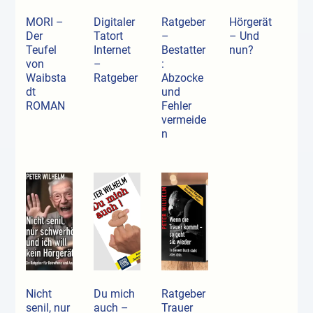
MORI –
Digitaler
Ratgeber
Hörgerät
Der
Tatort
–
– Und
Teufel
Internet
Bestatter
nun?
von
–
:
Waibsta
Ratgeber
Abzocke
dt
und
ROMAN
Fehler
vermeide
n
Nicht
Du mich
Ratgeber
senil, nur
auch –
Trauer