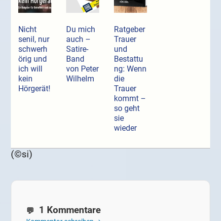
Nicht
Du mich
Ratgeber
senil, nur
auch –
Trauer
schwerh
Satire-
und
örig und
Band
Bestattu
ich will
von Peter
ng: Wenn
kein
Wilhelm
die
Hörgerät!
Trauer
kommt –
so geht
sie
wieder
(©si)
1 Kommentare